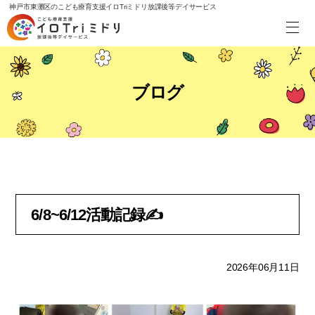
神戸市東灘区のこども療育支援イロTriミドリ放課後等デイサービス
ブログ
6/8~6/12活動記録✍
2026年06月11日