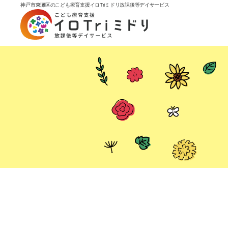
神戸市東灘区のこども療育支援イロTriミドリ放課後等デイサービス