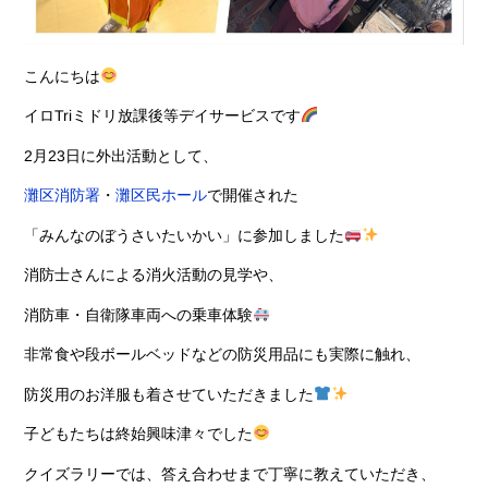
こんにちは
イロTriミドリ放課後等デイサービスです
2月23日に外出活動として、
灘区消防署
・
灘区民ホール
で開催された
「みんなのぼうさいたいかい」に参加しました
消防士さんによる消火活動の見学や、
消防車・自衛隊車両への乗車体験
非常食や段ボールベッドなどの防災用品にも実際に触れ、
防災用のお洋服も着させていただきました
子どもたちは終始興味津々でした
クイズラリーでは、答え合わせまで丁寧に教えていただき、